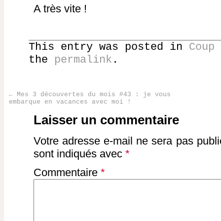
A très vite !
This entry was posted in
Coup 
the
permalink
.
←
Mes 3 découvertes du mois #43 : je vous
embarque en vacances avec moi !
Post navigation
Laisser un commentaire
Votre adresse e-mail ne sera pas publi
sont indiqués avec
*
Commentaire
*