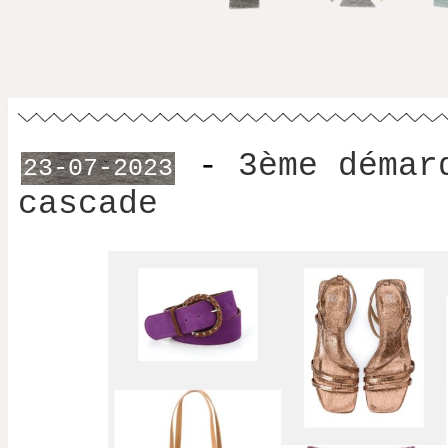
-
3ème démar
23-07-2023
cascade