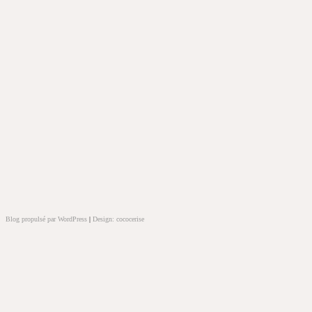
Blog propulsé par WordPress
|
Design: cococerise
kakek
slot
doolix
nonton
film
semi