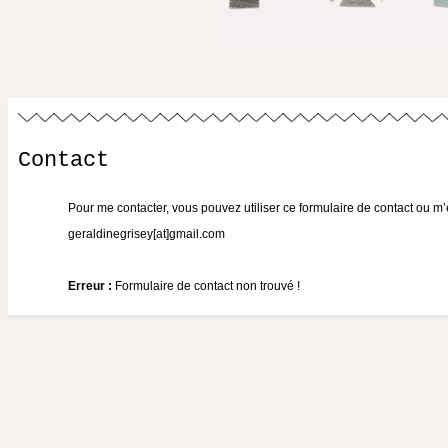
Contact
Pour me contacter, vous pouvez utiliser ce formulaire de contact ou m’
geraldinegrisey[at]gmail.com
Erreur :
Formulaire de contact non trouvé !