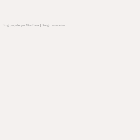
Blog propulsé par WordPress
|
Design: cococerise
kakek
slot
doolix
nonton
film
semi
terbit21
idlix
streaming
lk21
dunia21
slot
bonus
100
slot
server
kamboja
slot
pulsa