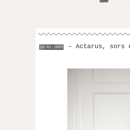
-
Actarus, sors 
16-02-2009