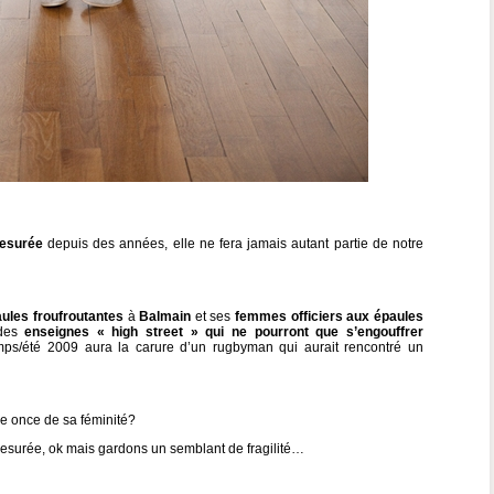
esurée
depuis des années, elle ne fera jamais autant partie de notre
aules froufroutantes
à
Balmain
et ses
femmes officiers aux épaules
 des
enseignes « high street » qui ne pourront que s’engouffrer
mps/été 2009 aura la carure d’un rugbyman qui aurait rencontré un
le once de sa féminité?
surée, ok mais gardons un semblant de fragilité…