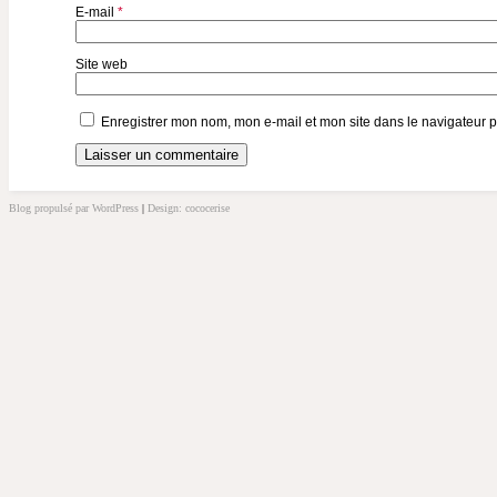
E-mail
*
Site web
Enregistrer mon nom, mon e-mail et mon site dans le navigateur
Blog propulsé par WordPress
|
Design: cococerise
kakek
slot
doolix
nonton
film
semi
terbit21
idlix
streaming
lk21
dunia21
slot
bonus