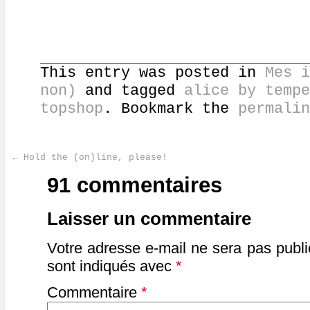
This entry was posted in
Mes i
non)
and tagged
alice by tempe
topshop
. Bookmark the
permalin
←
Hold the (on)line, please!
Post navigation
91 commentaires
Laisser un commentaire
Votre adresse e-mail ne sera pas publi
sont indiqués avec
*
Commentaire
*