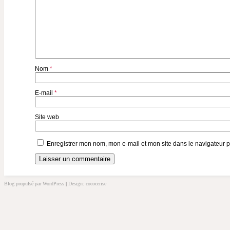
Nom
*
E-mail
*
Site web
Enregistrer mon nom, mon e-mail et mon site dans le navigateur
Blog propulsé par WordPress
|
Design: cococerise
kakek
slot
doolix
nonton