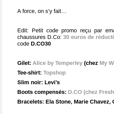
A force, on s’y fait…
Edit: Petit code promo reçu par ema
chaussures D.Co:
30 euros de réduct
code
D.CO30
Gilet:
Alice by Temperley
(chez
My W
Tee-shirt:
Topshop
Slim noir: Levi’s
Boots compensés:
D.CO (chez Fres
Bracelets: Ela Stone, Marie Chavez, C