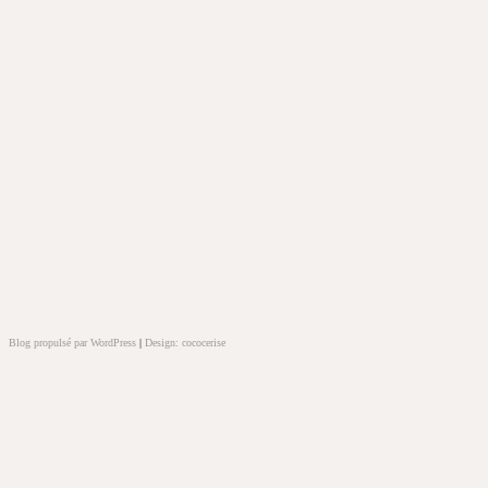
Blog propulsé par WordPress
|
Design: cococerise
kakek
slot
doolix
nonton
film
semi