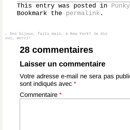
This entry was posted in
Punky
Bookmark the
permalink
.
←
Des bijoux, faits main, à New York? Je dis
oui, merci!
Post navigation
28 commentaires
Laisser un commentaire
Votre adresse e-mail ne sera pas publi
sont indiqués avec
*
Commentaire
*