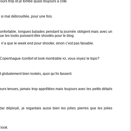
urs trop et je tombe quasi toujours à côté.
si mal débrouillée, pour une fois.
re confortable, longues balades pendant la journée obligent mais avec un
ue les looks puissent être shootés pour le blog.
n n’a que le week end pour shooter, sinon c’est pas faisable.
s: Copenhague /confort et look montrable ici, vous voyez le topo?
 globalement bien lookés, quoi qu’ils fassent.
urs tenues, jamais trop apprêtées mais toujours avec les petits détails
ar déployé, je regardais aussi bien les jolies pierres que les jolies
 look.