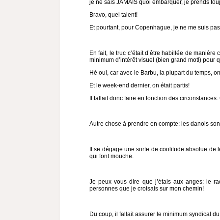
je ne sais JAMAIS quoi embarquer, je prends toujo
Bravo, quel talent!
Et pourtant, pour Copenhague, je ne me suis pas 
En fait, le truc c’était d’être habillée de maniè
minimum d’intérêt visuel (bien grand mot!) pour q
Hé oui, car avec le Barbu, la plupart du temps, o
Et le week-end dernier, on était partis!
Il fallait donc faire en fonction des circonstance
Autre chose à prendre en compte: les danois sont
Il se dégage une sorte de coolitude absolue de le
qui font mouche.
Je peux vous dire que j’étais aux anges: le rad
personnes que je croisais sur mon chemin!
Du coup, il fallait assurer le minimum syndical du