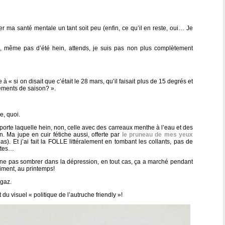
der ma santé mentale un tant soit peu (enfin, ce qu’il en reste, oui… Je
s, même pas d’été hein, attends, je suis pas non plus complètement
 à « si on disait que c’était le 28 mars, qu’il faisait plus de 15 degrés et
tements de saison? ».
e, quoi.
porte laquelle hein, non, celle avec des carreaux menthe à l’eau et des
n. Ma jupe en cuir fétiche aussi, offerte par
le pruneau de mes yeux
pas). Et j’ai fait la FOLLE littéralement en tombant les collants, pas de
ettes…
r ne pas sombrer dans la dépression, en tout cas, ça a marché pendant
aiment, au printemps!
 gaz.
du visuel « politique de l’autruche friendly »!