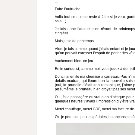
…
Faire l’autruche.
Voilà tout ce qui me reste à faire si je veux gar
sais…).
Je fais donc l’autruche en rêvant de printemp
cinglée!
Mais juste de printemps.
Alors je fais comme quand j’étais enfant et je joue
qu’on pouvait caresser l’espoir de porter des vê
Vachement bien, ce jeu.
Enfin surtout si, comme moi, vous jouez à domicil
Donc j’ai enfilé ma chemise à carreaux. Pas n’im
détails madras, qui fleure bon la nouvelle saiso
(oui, la prunelle c’était trop romantique, j’aime 
pitié, même le pruneau n’en croyait pas ses mir
Oui, folie passagère ou vrai plan d’attaque pou
quelques heures: j’avais l’impression d’y être vr
Merci chauffage, merci GDF, merci ma facture de
Ok, je perds un peu les pédales, balançons plutôt 