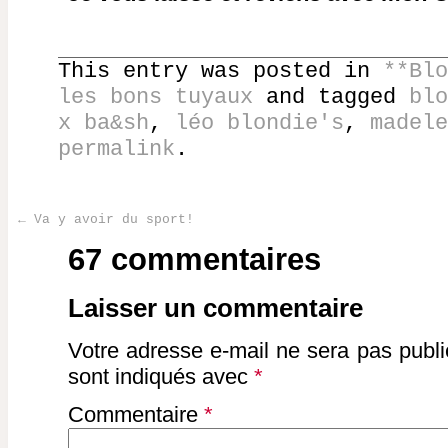
This entry was posted in
**Blo
les bons tuyaux
and tagged
blo
x ba&sh
,
léo blondie's
,
madele
permalink
.
←
Va y avoir du sport!
Post navigation
67 commentaires
Laisser un commentaire
Votre adresse e-mail ne sera pas publi
sont indiqués avec
*
Commentaire
*