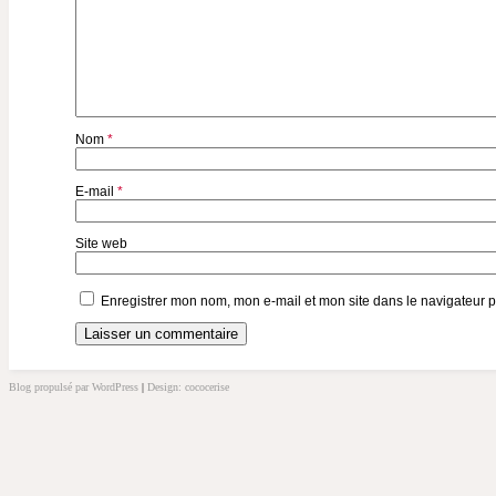
Nom
*
E-mail
*
Site web
Enregistrer mon nom, mon e-mail et mon site dans le navigateur
Blog propulsé par WordPress
|
Design: cococerise
kakek
slot
doolix
nonton