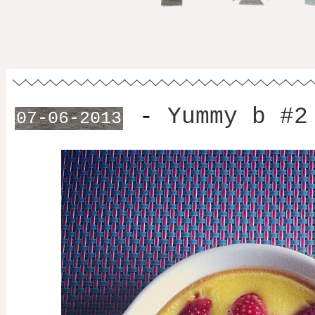
-
Yummy b #2
07-06-2013