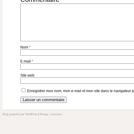
Nom
*
E-mail
*
Site web
Enregistrer mon nom, mon e-mail et mon site dans le navigateur
Blog propulsé par WordPress
|
Design: cococerise
kakek
slot
doolix