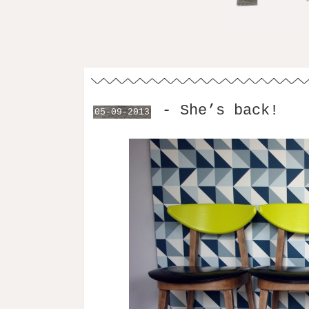
-
She’s back!
05-09-2013