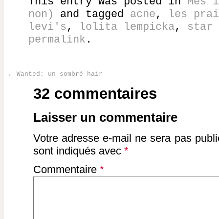
This entry was posted in
Mes i
non)
and tagged
acne
,
les prai
levi's
,
lolita lempicka
,
star 
permalink
.
←
Wanted: un sombré hair
Post navigation
32 commentaires
Laisser un commentaire
Votre adresse e-mail ne sera pas publi
sont indiqués avec
*
Commentaire
*