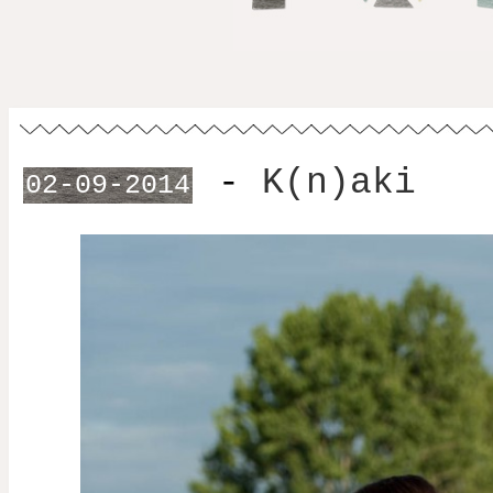
-
K(n)aki
02-09-2014