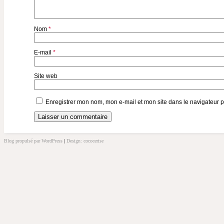
Nom
*
E-mail
*
Site web
Enregistrer mon nom, mon e-mail et mon site dans le navigateur
Blog propulsé par WordPress
|
Design: cococerise
kakek
slot
doolix
nonton
film
semi
terbit21
idlix