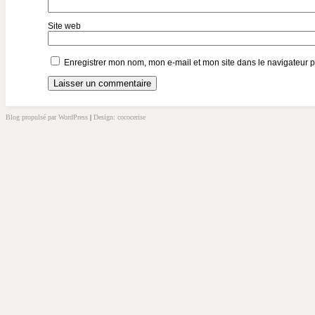
Site web
Enregistrer mon nom, mon e-mail et mon site dans le navigateur
Blog propulsé par WordPress
|
Design: cococerise
kakek
slot
doolix
nonton
film
semi
terbit21
idlix
streaming
lk21
dunia21
slot
bonus
100