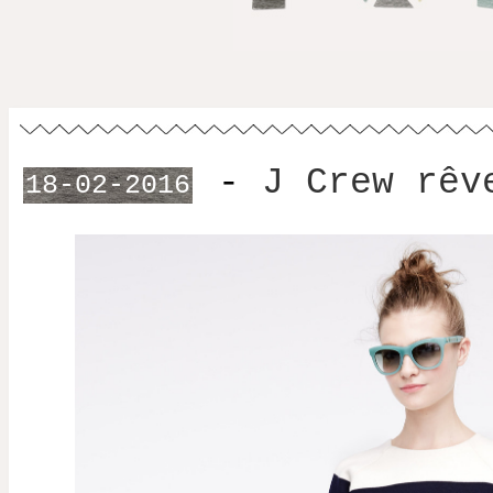
-
J Crew rêv
18-02-2016