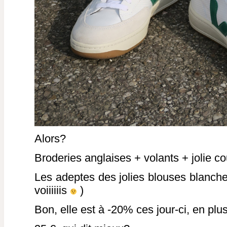
Alors?
Broderies anglaises + volants + jolie c
Les adeptes des jolies blouses blanches
voiiiiiis
)
Bon, elle est à -20% ces jour-ci, en plus