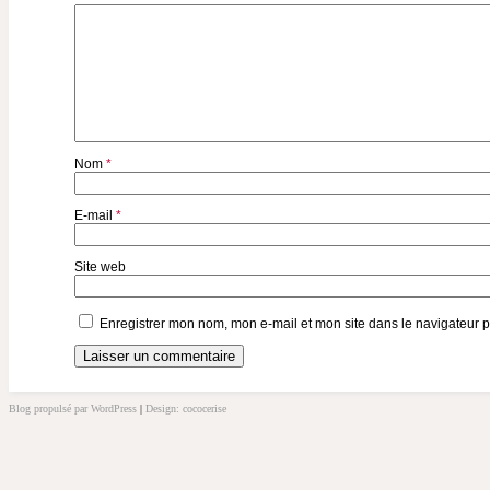
Nom
*
E-mail
*
Site web
Enregistrer mon nom, mon e-mail et mon site dans le navigateur
Blog propulsé par WordPress
|
Design: cococerise
kakek
slot
doolix