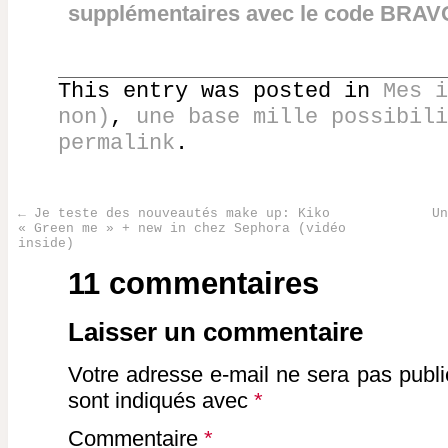
supplémentaires avec le code BRAV
This entry was posted in
Mes i
non)
,
une base mille possibili
permalink
.
←
Je teste des nouveautés make up: Kiko
Un
« Green me » + new in chez Sephora (vidéo
Post navigation
inside)
11 commentaires
Laisser un commentaire
Votre adresse e-mail ne sera pas publi
sont indiqués avec
*
Commentaire
*