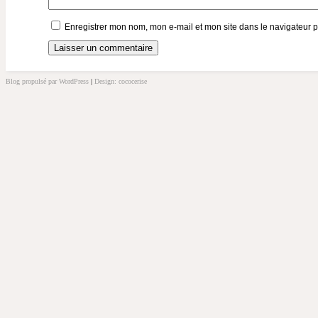
Enregistrer mon nom, mon e-mail et mon site dans le navigateur
Blog propulsé par WordPress
|
Design: cococerise
kakek
slot
doolix
nonton
film
semi
terbit21
idlix
streaming
lk21
dunia21
slot
bonus
100
slot
server
kamboja