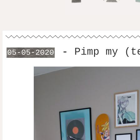
-
Pimp my (t
05-05-2020