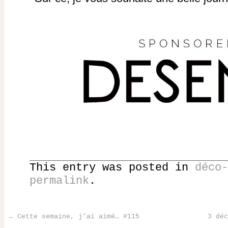
This entry was posted in
déco-
permalink
.
←
Cette semaine, j’ai aimé… #115
3 déc
Post navigation