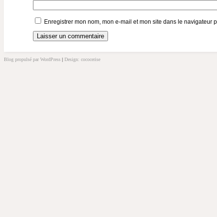
Enregistrer mon nom, mon e-mail et mon site dans le navigateur
Blog propulsé par WordPress
|
Design: cococerise
kakek
slot
doolix
nonton
film
semi
terbit21
idlix
streaming
lk21
dunia21
slot
bonus
100
slot
server
kamboja