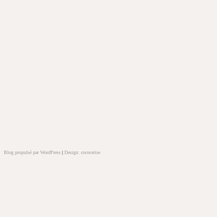
Blog propulsé par WordPress
|
Design: cococerise
kakek
slot
doolix
nonton
film
semi