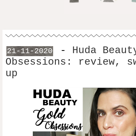
-
Huda Beaut
21-11-2020
Obsessions: review, s
up