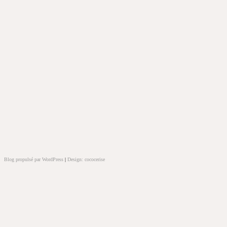
Blog propulsé par WordPress
|
Design: cococerise
kakek
slot
doolix
nonton
film
semi