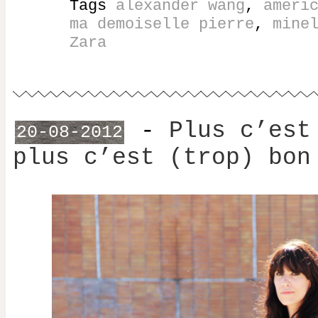
Tags
alexander wang
,
ameri
ma demoiselle pierre
,
mine
Zara
-
Plus c’est
20-08-2012
plus c’est (trop) bon