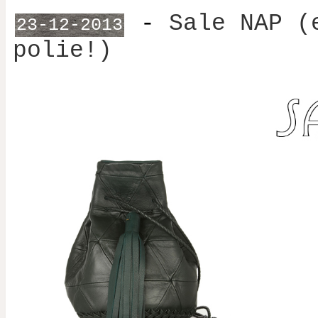
-
Sale NAP (
23-12-2013
polie!)