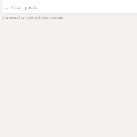
←
Older posts
Post navigation
Blog propulsé par WordPress
|
Design: cococerise
kakek
slot
doolix
nonton
film
semi
terbit21
idlix
streaming
lk21
dunia21
slot
bonus
100
slot
server
kamboja
slot
pulsa
slot
deposit