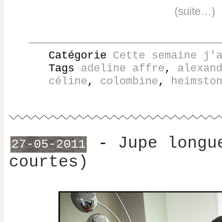
(suite…)
Catégorie
Cette semaine j'
Tags
adeline affre
,
alexan
céline
,
colombine
,
heimsto
-
Jupe longu
27-05-2011
courtes)