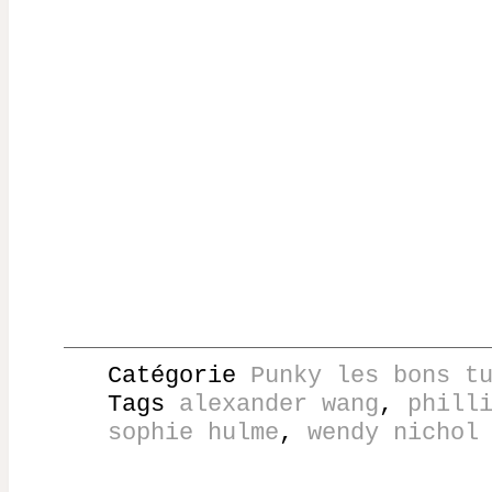
Catégorie
Punky les bons t
Tags
alexander wang
,
phill
sophie hulme
,
wendy nichol