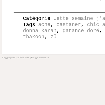
Catégorie
Cette semaine j'
Tags
acne
,
castaner
,
chic 
donna karan
,
garance doré
thakoon
,
zü
Blog propulsé par WordPress
|
Design: cococerise
kakek
slot
doolix
nonton
film
semi
terbit21
idlix
streaming
lk21