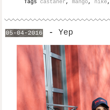
Tags
castaner
,
mango
,
nike
-
Yep
05-04-2016