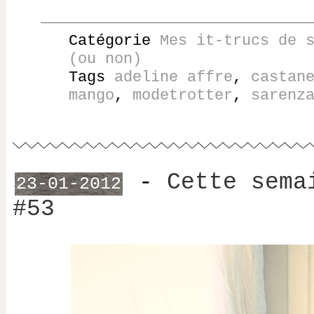
Catégorie
Mes it-trucs de 
(ou non)
Tags
adeline affre
,
castan
mango
,
modetrotter
,
sarenz
-
Cette sema
23-01-2012
#53