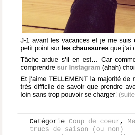
J-1 avant les vacances et je me suis di
petit point sur
les chaussures
que j’ai
Tâche ardue s’il en est… Car comme j
comprendre
sur Instagram
(ahah) chois
Et j’aime TELLEMENT la majorité de m
très difficile de savoir que prendre av
loin sans trop pouvoir se charger!
(suit
Catégorie
Coup de coeur
,
M
trucs de saison (ou non)