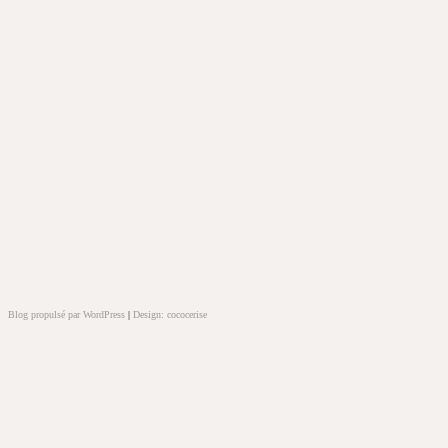
Blog propulsé par WordPress
|
Design: cococerise
kakek
slot
doolix
nonton
film
semi