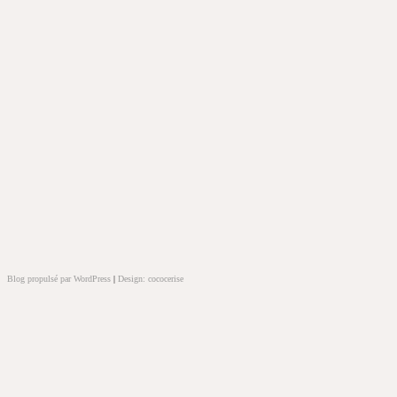
Blog propulsé par WordPress
|
Design: cococerise
kakek
slot
doolix
nonton
film
semi