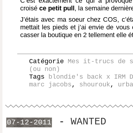
C’est exactement ce qui a provoqué l
croisé
ce petit pull
, la semaine dernièr
J’étais avec ma soeur chez COS, c’étai
mettait les pieds et j’ai envie de vous 
casser la boutique en 2 tellement elle é
Catégorie
Mes it-trucs de 
(ou non)
Tags
blondie's back x IRM 
marc jacobs
,
shourouk
,
urb
-
WANTED
07-12-2011