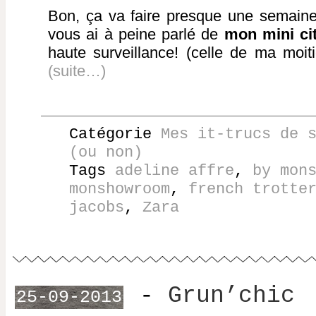
Bon, ça va faire presque une semaine 
vous ai à peine parlé de
mon mini ci
haute surveillance! (celle de ma moiti
(suite…)
Catégorie
Mes it-trucs de 
(ou non)
Tags
adeline affre
,
by mon
monshowroom
,
french trotte
jacobs
,
Zara
-
Grun’chic
25-09-2013