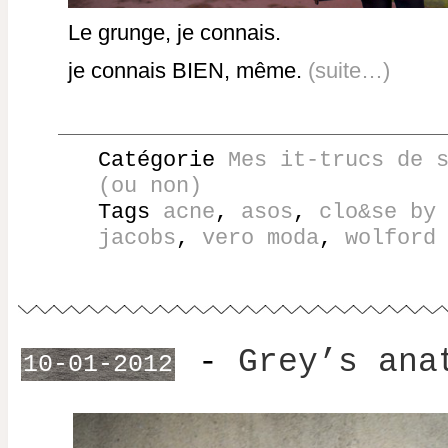
Le grunge, je connais.
je connais BIEN, même.
(suite…)
Catégorie
Mes it-trucs de 
(ou non)
Tags
acne
,
asos
,
clo&se by
jacobs
,
vero moda
,
wolford
-
Grey’s ana
10-01-2012