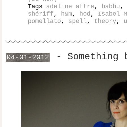
Tags
adeline affre
,
babbu
shériff
,
h&m
,
hod
,
Isabel 
pomellato
,
spell
,
theory
,
-
Something 
04-01-2012