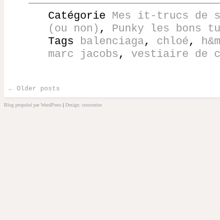
Catégorie
Mes it-trucs de 
(ou non)
,
Punky les bons t
Tags
balenciaga
,
chloé
,
h&
marc jacobs
,
vestiaire de 
←
Older posts
Post navigation
Blog propulsé par WordPress
|
Design: cococerise
kakek
slot
doolix
nonton
film
semi
terbit21
idlix
streaming
lk21
dunia21
slot