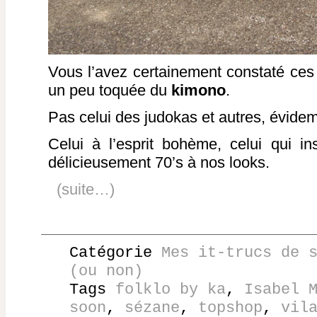
Vous l’avez certainement constaté ces 
un peu toquée du
kimono
.
Pas celui des judokas et autres, évide
Celui à l’esprit bohème, celui qui in
délicieusement 70’s à nos looks.
(suite…)
Catégorie
Mes it-trucs de 
(ou non)
Tags
folklo by ka
,
Isabel 
soon
,
sézane
,
topshop
,
vil