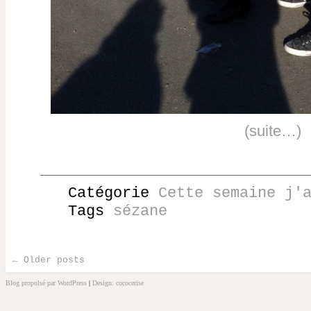
(suite…)
Catégorie
Cette semaine j'
Tags
sézane
←
Older posts
Post navigation
Blog propulsé par WordPress
|
Design: cococerise
kakek