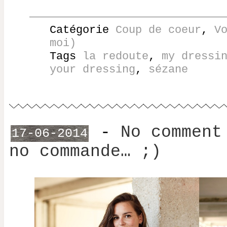
Catégorie
Coup de coeur
,
V
moi)
Tags
la redoute
,
my dressi
your dressing
,
sézane
-
No comment
17-06-2014
no commande… ;)