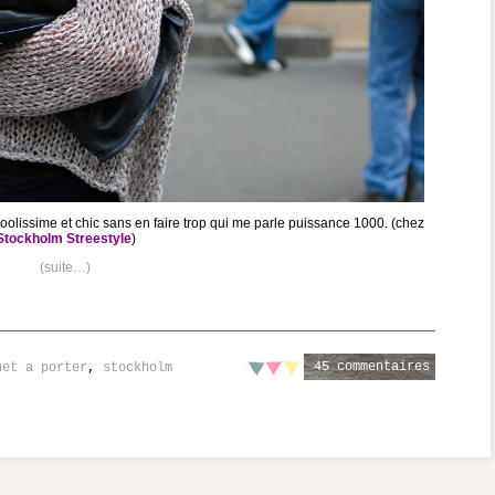
oolissime et chic sans en faire trop qui me parle puissance 1000. (chez
Stockholm Streestyle
)
(suite…)
45 commentaires
net a porter
,
stockholm