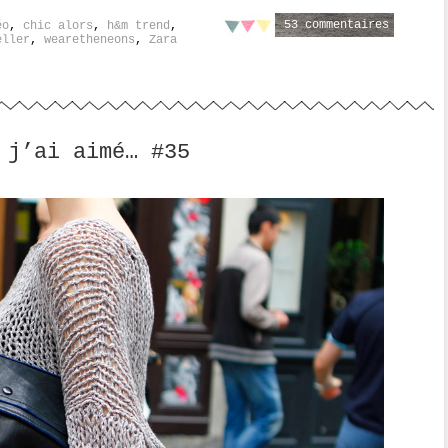
53 commentaires
éo
,
chic alors
,
h&m trend
,
eller
,
wearetheneons
,
Zara
 j’ai aimé… #35