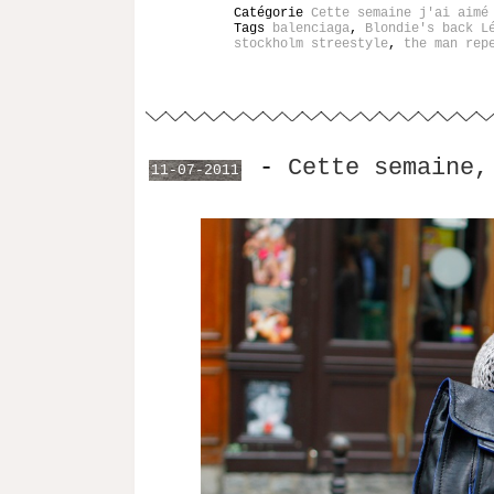
Catégorie
Cette semaine j'ai aimé
Tags
balenciaga
,
Blondie's back L
stockholm streestyle
,
the man rep
-
Cette semaine,
11-07-2011