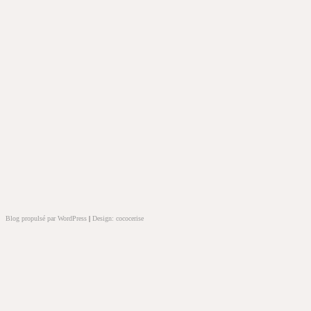
Blog propulsé par WordPress
|
Design: cococerise
kakek
slot
doolix
nonton
film
semi