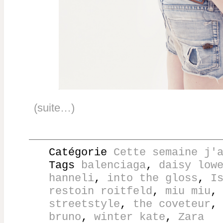
(suite…)
Catégorie
Cette semaine j'
Tags
balenciaga
,
daisy low
hanneli
,
into the gloss
,
I
restoin roitfeld
,
miu miu
streetstyle
,
the coveteur
bruno
,
winter kate
,
Zara