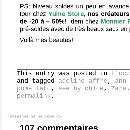
PS: Niveau soldes un peu en avance, 
tour chez
Yume Store
, nos créateurs
de -20 à – 50%!
Idem chez
Monnier 
pré-soldes avec de très beaux sacs en p
Voilà mes beautés!
This entry was posted in
L'occ
and tagged
adeline affre
,
ann 
pomellato
,
see by chloé
,
Zara
.
permalink
.
←
Roseanna na na come on!
Post navigation
107 commentaires