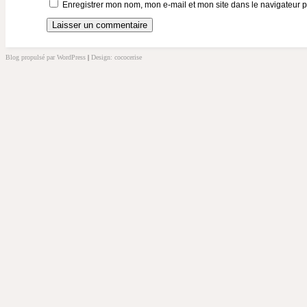
Enregistrer mon nom, mon e-mail et mon site dans le navigateur
Blog propulsé par WordPress
|
Design: cococerise
kakek
slot
doolix
nonton
film
semi
terbit21
idlix
streaming
lk21
dunia21
slot
bonus
100
slot
server
kamboja
slot
pulsa