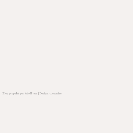
Blog propulsé par WordPress
|
Design: cococerise
kakek
slot
doolix
nonton
film
semi