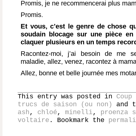
Promis, je ne recommencerai plus ma
Promis.
Et vous, c’est le genre de chose qu
soudain blocage sur une pièce en 
claquer plusieurs en un temps recor
Racontez-moi, j’ai besoin de me s
maladie, allez, venez, racontez à ma
Allez, bonne et belle journée mes mota
This entry was posted in
Coup 
trucs de saison (ou non)
and t
ash
,
chloé
,
minelli
,
proenza s
voltaire
. Bookmark the
permali