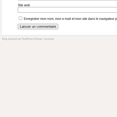
Site web
Enregistrer mon nom, mon e-mail et mon site dans le navigateur
Blog propulsé par WordPress
|
Design: cococerise
kakek
slot
doolix
nonton
film
semi
terbit21
idlix
streaming
lk21
dunia21
slot
bonus
100
slot