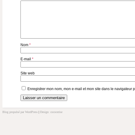
Nom
*
E-mail
*
Site web
Enregistrer mon nom, mon e-mail et mon site dans le navigateur
Blog propulsé par WordPress
|
Design: cococerise
kakek
slot
doolix