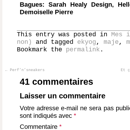
Bagues: Sarah Healy Design, Helle
Demoiselle Pierre
This entry was posted in
Mes i
non)
and tagged
ekyog
,
maje
,
m
Bookmark the
permalink
.
←
Perf’n’sneakers
Et 
Post navigation
41 commentaires
Laisser un commentaire
Votre adresse e-mail ne sera pas publi
sont indiqués avec
*
Commentaire
*