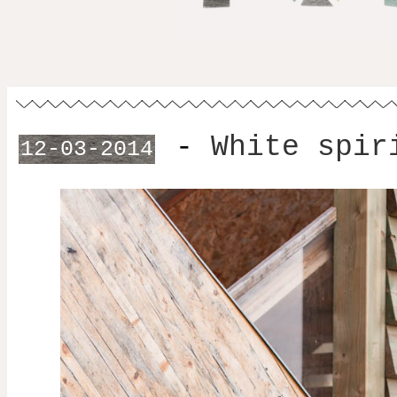
-
White spir
12-03-2014