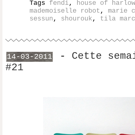
Tags
fendi
,
house of harlo
mademoiselle robot
,
marie 
sessun
,
shourouk
,
tila mar
-
Cette sema
14-03-2011
#21