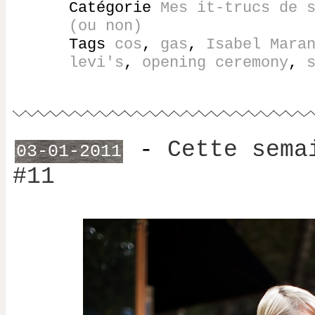
Catégorie
Mes it-trucs de 
(ou non)
Tags
cos
,
gas
,
Isabel Mara
levi's
,
opening ceremony
,
-
Cette sema
03-01-2011
#11