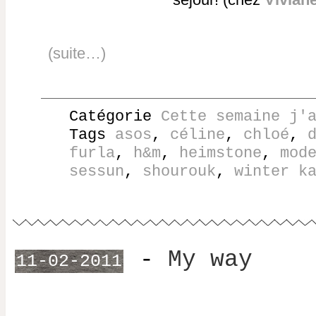
(suite…)
Catégorie
Cette semaine j'
Tags
asos
,
céline
,
chloé
,
furla
,
h&m
,
heimstone
,
mod
sessun
,
shourouk
,
winter k
-
My way
11-02-2011