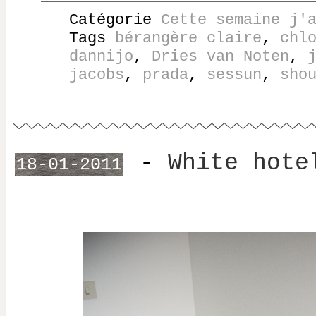
Catégorie
Cette semaine j'
Tags
bérangère claire
,
chl
dannijo
,
Dries van Noten
,
jacobs
,
prada
,
sessun
,
sho
-
White hote
18-01-2011