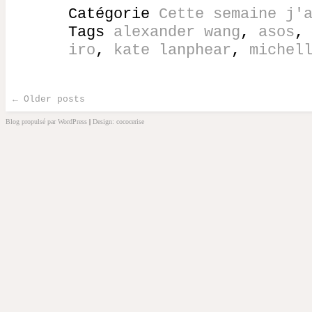
Catégorie
Cette semaine j'
Tags
alexander wang
,
asos
iro
,
kate lanphear
,
michel
←
Older posts
Post navigation
Blog propulsé par WordPress
|
Design: cococerise
kakek
slot
doolix
nonton
film
semi
terbit21
idlix
streaming
lk21
dunia21
slot
bonus
100