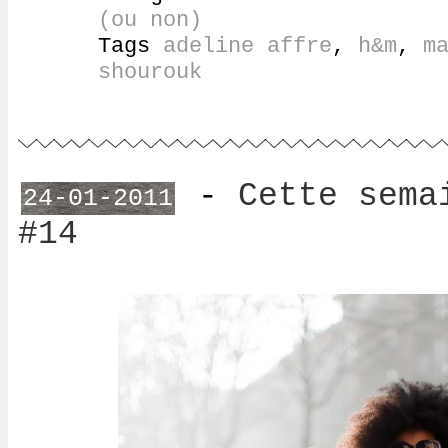
(ou non)
Tags
adeline affre
,
h&m
,
m
shourouk
-
Cette sema
24-01-2011
#14