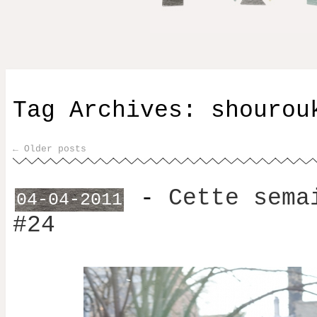
Tag Archives:
shourou
←
Older posts
Post navigation
-
Cette sema
04-04-2011
#24